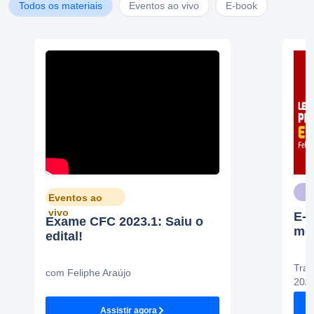
Todos os materiais
Eventos ao vivo
E-book
Eventos ao
vivo
E-
Exame CFC 2023.1: Saiu o
mel
edital!
Tran
com Feliphe Araújo
20/0
Assistir agora